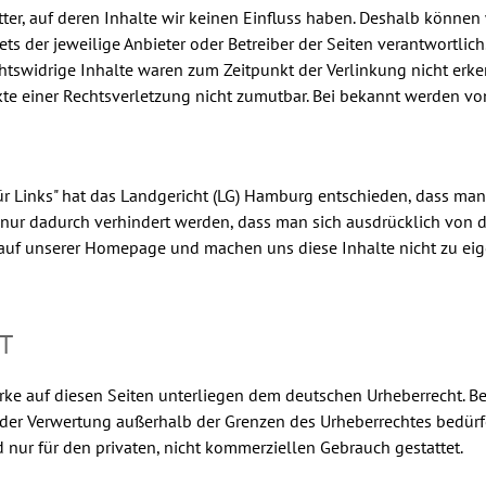
ter, auf deren Inhalte wir keinen Einfluss haben. Deshalb können
tets der jeweilige Anbieter oder Betreiber der Seiten verantwortli
htswidrige Inhalte waren zum Zeitpunkt der Verlinkung nicht erke
kte einer Rechtsverletzung nicht zumutbar. Bei bekannt werden vo
ür Links" hat das Landgericht (LG) Hamburg entschieden, dass man 
 nur dadurch verhindert werden, dass man sich ausdrücklich von di
 auf unserer Homepage und machen uns diese Inhalte nicht zu eigen
T
erke auf diesen Seiten unterliegen dem deutschen Urheberrecht. Bei
rt der Verwertung außerhalb der Grenzen des Urheberrechtes bedür
d nur für den privaten, nicht kommerziellen Gebrauch gestattet.