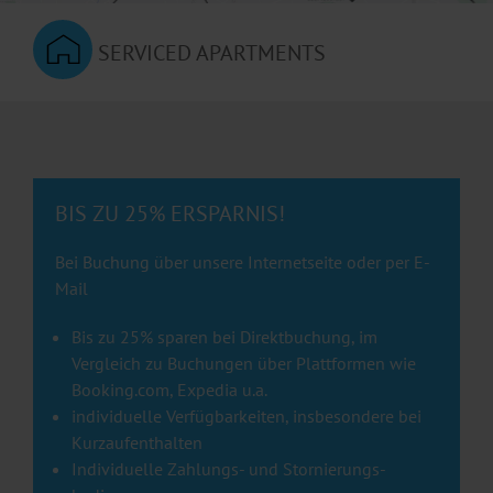
SERVICED APARTMENTS
BIS ZU 25% ERSPARNIS!
Bei Buchung über unsere Internetseite oder per E-
Mail
Bis zu 25% sparen bei Direkt­buchung, im
Vergleich zu Buchungen über Plattformen wie
Booking.com, Expedia u.a.
individuelle Verfüg­barkeiten, insbesondere bei
Kurz­aufenthalten
Individuelle Zahlungs- und Stornierungs­